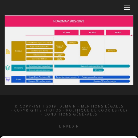
© COPYRIGHT 2019. DEMAIN -
MENTIONS LÉGALES
-
COPYRIGHTS PHOTOS
-
POLITIQUE DE COOKIES (UE)
-
CONDITIONS GÉNÉRALES
LINKEDIN