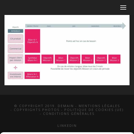
© COPYRIGHT 2019. DEMAIN -
MENTIONS LÉGALES
-
COPYRIGHTS PHOTOS
-
POLITIQUE DE COOKIES (UE)
-
CONDITIONS GÉNÉRALES
LINKEDIN