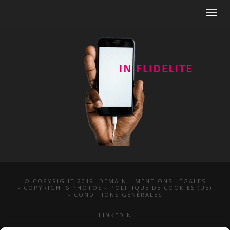
© COPYRIGHT 2019. DEMAIN -
MENTIONS LÉGALES
-
COPYRIGHTS PHOTOS
-
POLITIQUE DE COOKIES (UE)
-
CONDITIONS GÉNÉRALES
LINKEDIN