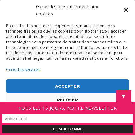
Gérer le consentement aux
cookies
Pour offrir les meilleures expériences, nous utilisons des
© COPYRIGHT 2019. DEMAIN -
MENTIONS LÉGALES
-
COPYRIGHTS PHOTOS
-
POLITIQUE DE COOKIES (UE)
technologies telles que les cookies pour stocker et/ou accéder
-
CONDITIONS GÉNÉRALES
aux informations des appareils. Le fait de consentir à ces
technologies nous permettra de traiter des données telles que
LINKEDIN
le comportement de navigation ou les ID uniques sur ce site. Le
fait de ne pas consentir ou de retirer son consentement peut
avoir un effet négatif sur certaines caractéristiques et fonctions.
Gérer les services
ACCEPTER
▼
REFUSER
TOUS LES 15 JOURS, NOTRE NEWSLETTER
VOIR LES PRÉFÉRENCES
Politique de cookies