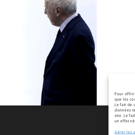
Pour offri
que les co
Le fait de
données te
site. Le f
un effet né
Gérer les 