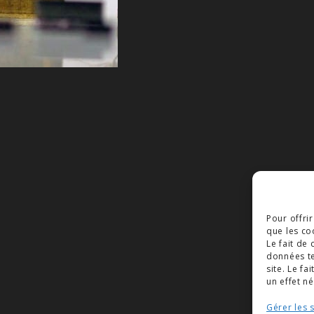
Pour offri
que les co
Le fait de
données te
site. Le f
un effet né
Gérer les 