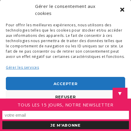
Gérer le consentement aux
© COPYRIGHT 2019. DEMAIN -
MENTIONS LÉGALES
cookies
-
COPYRIGHTS PHOTOS
-
POLITIQUE DE COOKIES (UE)
-
CONDITIONS GÉNÉRALES
Pour offrir les meilleures expériences, nous utilisons des
LINKEDIN
technologies telles que les cookies pour stocker et/ou accéder
aux informations des appareils. Le fait de consentir à ces
technologies nous permettra de traiter des données telles que
le comportement de navigation ou les ID uniques sur ce site. Le
fait de ne pas consentir ou de retirer son consentement peut
avoir un effet négatif sur certaines caractéristiques et fonctions.
Gérer les services
ACCEPTER
▼
REFUSER
TOUS LES 15 JOURS, NOTRE NEWSLETTER
VOIR LES PRÉFÉRENCES
Politique de cookies