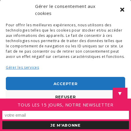
Gérer le consentement aux
cookies
Pour offrir les meilleures expériences, nous utilisons des
© COPYRIGHT 2019. DEMAIN -
MENTIONS LÉGALES
-
COPYRIGHTS PHOTOS
-
POLITIQUE DE COOKIES (UE)
technologies telles que les cookies pour stocker et/ou accéder
-
CONDITIONS GÉNÉRALES
aux informations des appareils. Le fait de consentir à ces
technologies nous permettra de traiter des données telles que
LINKEDIN
le comportement de navigation ou les ID uniques sur ce site. Le
fait de ne pas consentir ou de retirer son consentement peut
avoir un effet négatif sur certaines caractéristiques et fonctions.
Gérer les services
ACCEPTER
▼
REFUSER
TOUS LES 15 JOURS, NOTRE NEWSLETTER
VOIR LES PRÉFÉRENCES
Politique de cookies