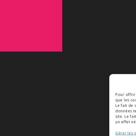
Pour offri
que les co
Le fait de
données te
site. Le f
un effet né
Gérer les 