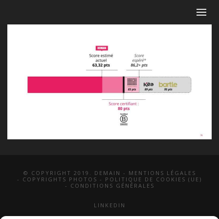
© COPYRIGHT 2019. DEMAIN -
MENTIONS LÉGALES
-
COPYRIGHTS PHOTOS
-
POLITIQUE DE COOKIES (UE)
-
CONDITIONS GÉNÉRALES
LINKEDIN