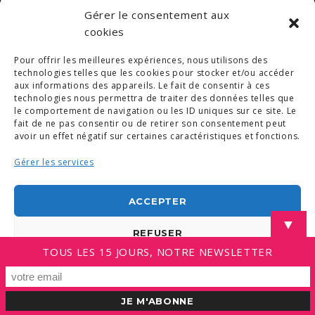
Gérer le consentement aux
© COPYRIGHT 2019. DEMAIN -
MENTIONS LÉGALES
cookies
-
COPYRIGHTS PHOTOS
-
POLITIQUE DE COOKIES (UE)
-
CONDITIONS GÉNÉRALES
Pour offrir les meilleures expériences, nous utilisons des
LINKEDIN
technologies telles que les cookies pour stocker et/ou accéder
aux informations des appareils. Le fait de consentir à ces
technologies nous permettra de traiter des données telles que
le comportement de navigation ou les ID uniques sur ce site. Le
fait de ne pas consentir ou de retirer son consentement peut
avoir un effet négatif sur certaines caractéristiques et fonctions.
Gérer les services
ACCEPTER
▼
REFUSER
TOUS LES 15 JOURS, NOTRE NEWSLETTER
VOIR LES PRÉFÉRENCES
Politique de cookies