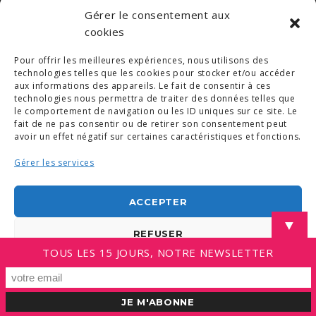
Gérer le consentement aux
cookies
© COPYRIGHT 2019. DEMAIN -
MENTIONS LÉGALES
-
COPYRIGHTS PHOTOS
-
POLITIQUE DE COOKIES (UE)
Pour offrir les meilleures expériences, nous utilisons des
-
CONDITIONS GÉNÉRALES
technologies telles que les cookies pour stocker et/ou accéder
aux informations des appareils. Le fait de consentir à ces
LINKEDIN
technologies nous permettra de traiter des données telles que
le comportement de navigation ou les ID uniques sur ce site. Le
fait de ne pas consentir ou de retirer son consentement peut
avoir un effet négatif sur certaines caractéristiques et fonctions.
Gérer les services
ACCEPTER
▼
REFUSER
TOUS LES 15 JOURS, NOTRE NEWSLETTER
VOIR LES PRÉFÉRENCES
Politique de cookies