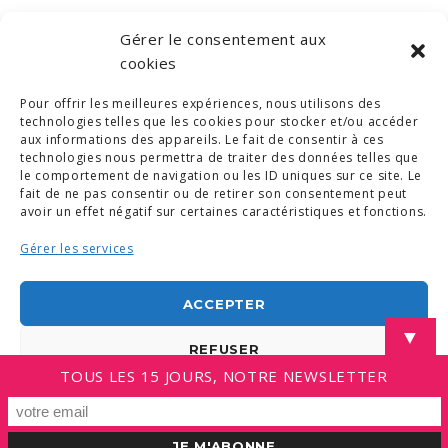
2024 a été une année riche en apprentissages, en
Gérer le consentement aux
transformations et en engagements. Nous avons franchi
cookies
de nombreuses étapes, mais nous savons que le chemin
est encore long.
Pour offrir les meilleures expériences, nous utilisons des
technologies telles que les cookies pour stocker et/ou accéder
aux informations des appareils. Le fait de consentir à ces
technologies nous permettra de traiter des données telles que
le comportement de navigation ou les ID uniques sur ce site. Le
fait de ne pas consentir ou de retirer son consentement peut
avoir un effet négatif sur certaines caractéristiques et fonctions.
Gérer les services
© COPYRIGHT 2019. DEMAIN -
MENTIONS LÉGALES
-
COPYRIGHTS PHOTOS
-
POLITIQUE DE COOKIES (UE)
-
CONDITIONS GÉNÉRALES
ACCEPTER
LINKEDIN
▼
REFUSER
TOUS LES 15 JOURS, NOTRE NEWSLETTER
VOIR LES PRÉFÉRENCES
Politique de cookies