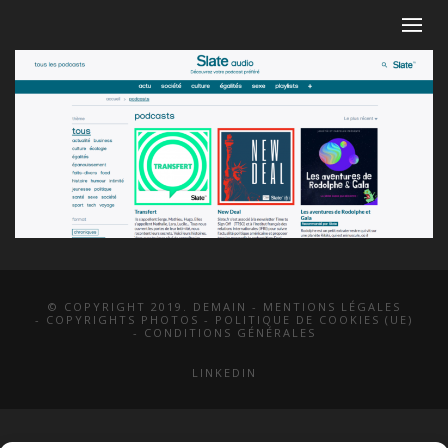
© COPYRIGHT 2019. DEMAIN -
MENTIONS LÉGALES
-
COPYRIGHTS PHOTOS
-
POLITIQUE DE COOKIES (UE)
-
CONDITIONS GÉNÉRALES
LINKEDIN