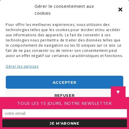
© COPYRIGHT 2019. DEMAIN -
MENTIONS LÉGALES
Gérer le consentement aux
-
COPYRIGHTS PHOTOS
-
POLITIQUE DE COOKIES (UE)
-
CONDITIONS GÉNÉRALES
cookies
LINKEDIN
Pour offrir les meilleures expériences, nous utilisons des
technologies telles que les cookies pour stocker et/ou accéder
aux informations des appareils. Le fait de consentir à ces
technologies nous permettra de traiter des données telles que
le comportement de navigation ou les ID uniques sur ce site. Le
fait de ne pas consentir ou de retirer son consentement peut
avoir un effet négatif sur certaines caractéristiques et fonctions.
Gérer les services
ACCEPTER
▼
REFUSER
TOUS LES 15 JOURS, NOTRE NEWSLETTER
VOIR LES PRÉFÉRENCES
Politique de cookies