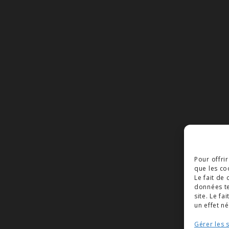
Pour offri
que les co
Le fait de
données te
site. Le f
un effet né
Gérer les 