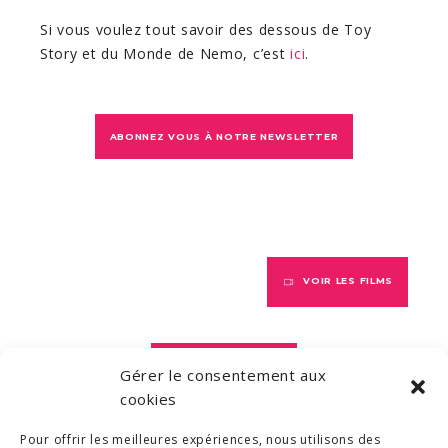
Si vous voulez tout savoir des dessous de Toy
Story et du Monde de Nemo, c’est
ici
.
ABONNEZ VOUS À NOTRE NEWSLETTER
VOIR LES FILMS
VOIR LES LIVRES
Gérer le consentement aux
cookies
Pour offrir les meilleures expériences, nous utilisons des