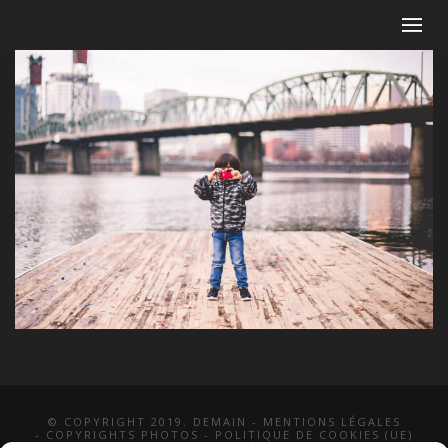
Photo by Peter Pheap on Reshot
© COPYRIGHT 2019. DEMAIN -
MENTIONS LÉGALES
-
COPYRIGHTS PHOTOS
-
POLITIQUE DE COOKIES (UE)
-
CONDITIONS GÉNÉRALES