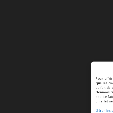
Pour offri
que les co
Le fait de
données te
site. Le f
un effet né
Gérer les 