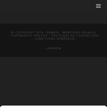
© COPYRIGHT 2019. DEMAIN -
MENTIONS LÉGALES
-
COPYRIGHTS PHOTOS
-
POLITIQUE DE COOKIES (UE)
-
CONDITIONS GÉNÉRALES
LINKEDIN