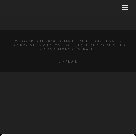
© COPYRIGHT 2019. DEMAIN -
MENTIONS LÉGALES
-
COPYRIGHTS PHOTOS
-
POLITIQUE DE COOKIES (UE)
-
CONDITIONS GÉNÉRALES
LINKEDIN