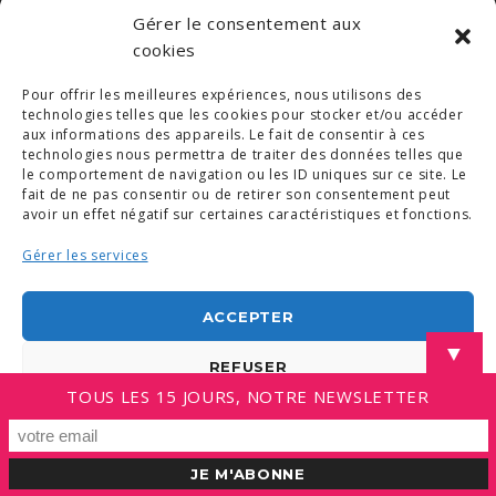
Gérer le consentement aux
cookies
Pour offrir les meilleures expériences, nous utilisons des
© COPYRIGHT 2019. DEMAIN -
MENTIONS LÉGALES
-
COPYRIGHTS PHOTOS
-
POLITIQUE DE COOKIES (UE)
technologies telles que les cookies pour stocker et/ou accéder
-
CONDITIONS GÉNÉRALES
aux informations des appareils. Le fait de consentir à ces
technologies nous permettra de traiter des données telles que
LINKEDIN
le comportement de navigation ou les ID uniques sur ce site. Le
fait de ne pas consentir ou de retirer son consentement peut
avoir un effet négatif sur certaines caractéristiques et fonctions.
Gérer les services
ACCEPTER
▼
REFUSER
TOUS LES 15 JOURS, NOTRE NEWSLETTER
VOIR LES PRÉFÉRENCES
Politique de cookies