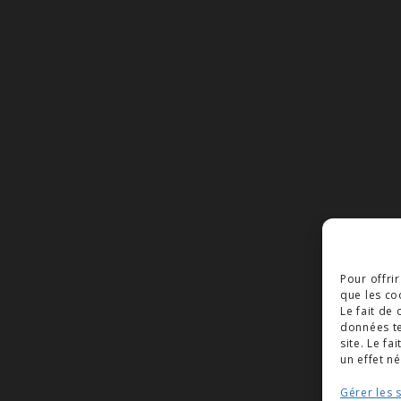
Pour offri
que les co
Le fait de
données te
site. Le f
un effet né
Gérer les 