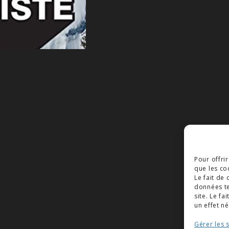
Pour offri
que les co
Le fait de
données te
site. Le f
un effet né
Gérer les 