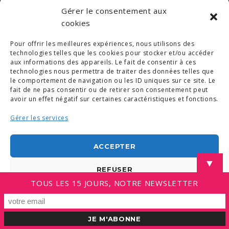
Gérer le consentement aux
cookies
Pour offrir les meilleures expériences, nous utilisons des
© COPYRIGHT 2019. DEMAIN -
MENTIONS LÉGALES
technologies telles que les cookies pour stocker et/ou accéder
-
COPYRIGHTS PHOTOS
-
POLITIQUE DE COOKIES (UE)
-
CONDITIONS GÉNÉRALES
aux informations des appareils. Le fait de consentir à ces
technologies nous permettra de traiter des données telles que
le comportement de navigation ou les ID uniques sur ce site. Le
LINKEDIN
fait de ne pas consentir ou de retirer son consentement peut
avoir un effet négatif sur certaines caractéristiques et fonctions.
Gérer les services
ACCEPTER
▼
REFUSER
TOUS LES 15 JOURS, NOTRE NEWSLETTER
VOIR LES PRÉFÉRENCES
Politique de cookies