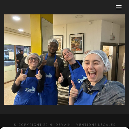
© COPYRIGHT 2019. DEMAIN -
MENTIONS LÉGALES
-
COPYRIGHTS PHOTOS
-
POLITIQUE DE COOKIES (UE)