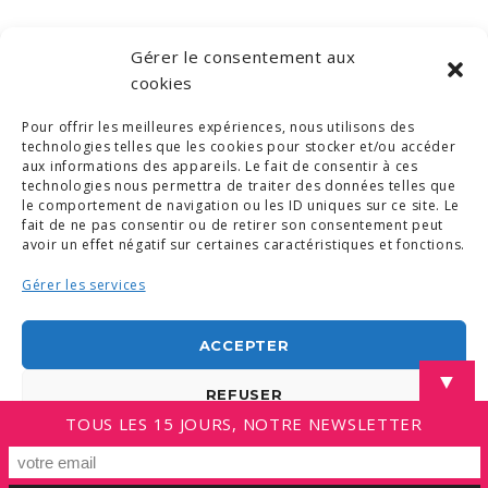
Gérer le consentement aux
ABONNEZ VOUS À NOTRE NEWSLETTER
cookies
Pour offrir les meilleures expériences, nous utilisons des
technologies telles que les cookies pour stocker et/ou accéder
aux informations des appareils. Le fait de consentir à ces
technologies nous permettra de traiter des données telles que
le comportement de navigation ou les ID uniques sur ce site. Le
fait de ne pas consentir ou de retirer son consentement peut
avoir un effet négatif sur certaines caractéristiques et fonctions.
Gérer les services
© COPYRIGHT 2019. DEMAIN -
MENTIONS LÉGALES
-
COPYRIGHTS PHOTOS
-
POLITIQUE DE COOKIES (UE)
-
CONDITIONS GÉNÉRALES
ACCEPTER
LINKEDIN
▼
REFUSER
TOUS LES 15 JOURS, NOTRE NEWSLETTER
VOIR LES PRÉFÉRENCES