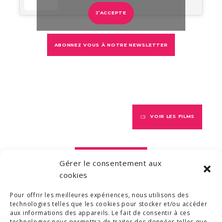
J’ACCEPTE
ABONNEZ VOUS À NOTRE NEWSLETTER
VOIR LES FILMS
VOIR LES LIVRES
Gérer le consentement aux
cookies
Pour offrir les meilleures expériences, nous utilisons des
VOIR LES PODCASTS
technologies telles que les cookies pour stocker et/ou accéder
aux informations des appareils. Le fait de consentir à ces
technologies nous permettra de traiter des données telles que