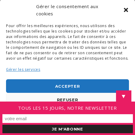
Gérer le consentement aux
© COPYRIGHT 2019. DEMAIN -
MENTIONS LÉGALES
-
COPYRIGHTS PHOTOS
-
POLITIQUE DE COOKIES (UE)
cookies
-
CONDITIONS GÉNÉRALES
Pour offrir les meilleures expériences, nous utilisons des
LINKEDIN
technologies telles que les cookies pour stocker et/ou accéder
aux informations des appareils. Le fait de consentir à ces
technologies nous permettra de traiter des données telles que
le comportement de navigation ou les ID uniques sur ce site. Le
fait de ne pas consentir ou de retirer son consentement peut
avoir un effet négatif sur certaines caractéristiques et fonctions.
Gérer les services
ACCEPTER
▼
REFUSER
TOUS LES 15 JOURS, NOTRE NEWSLETTER
VOIR LES PRÉFÉRENCES
Politique de cookies