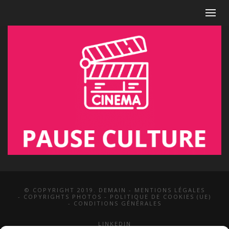
© COPYRIGHT 2019. DEMAIN -
MENTIONS LÉGALES
-
COPYRIGHTS PHOTOS
-
POLITIQUE DE COOKIES (UE)
-
CONDITIONS GÉNÉRALES
LINKEDIN