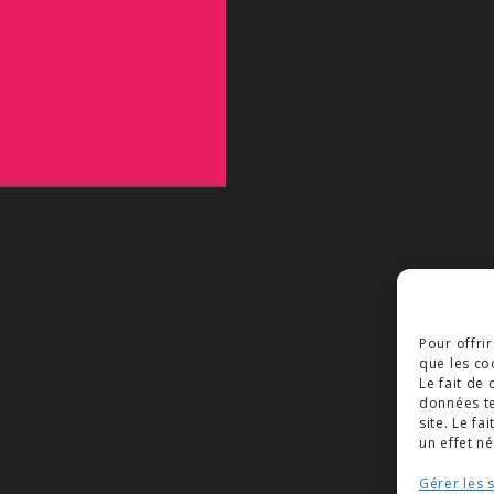
Pour offri
que les co
Le fait de
données te
site. Le f
un effet né
Gérer les 