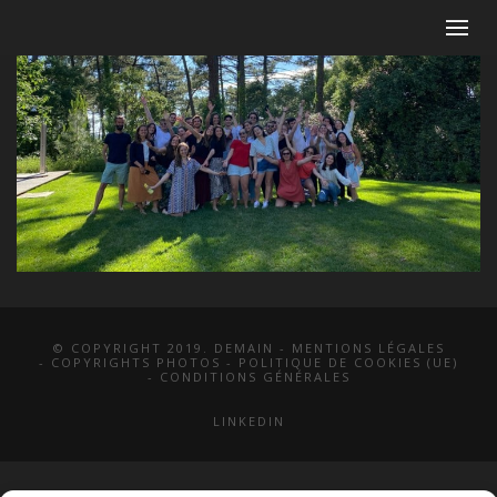
© COPYRIGHT 2019. DEMAIN -
MENTIONS LÉGALES
-
COPYRIGHTS PHOTOS
-
POLITIQUE DE COOKIES (UE)
-
CONDITIONS GÉNÉRALES
LINKEDIN