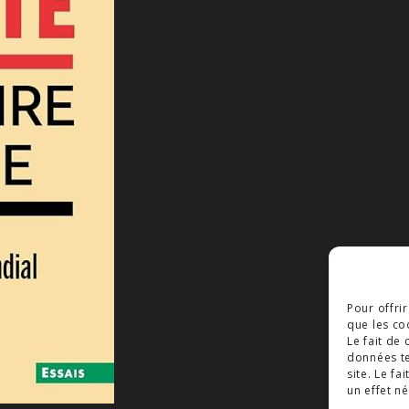
Pour offri
que les co
Le fait de
données te
site. Le f
un effet né