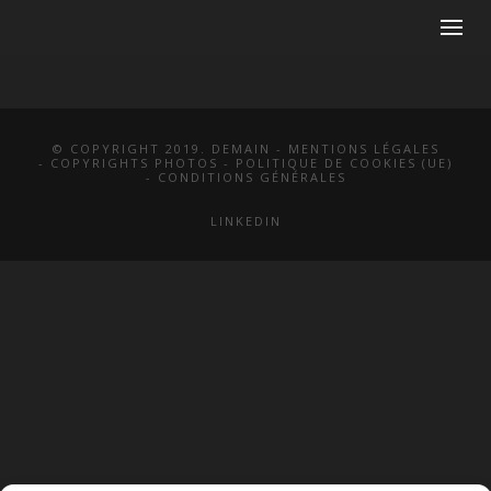
© COPYRIGHT 2019. DEMAIN -
MENTIONS LÉGALES
-
COPYRIGHTS PHOTOS
-
POLITIQUE DE COOKIES (UE)
-
CONDITIONS GÉNÉRALES
LINKEDIN