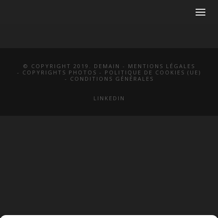
© COPYRIGHT 2019. DEMAIN -
MENTIONS LÉGALES
-
COPYRIGHTS PHOTOS
-
POLITIQUE DE COOKIES (UE)
-
CONDITIONS GÉNÉRALES
LINKEDIN