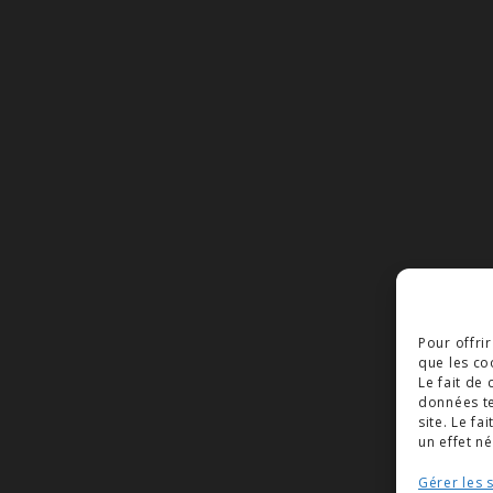
Pour offri
que les co
Le fait de
données te
site. Le f
un effet né
Gérer les 