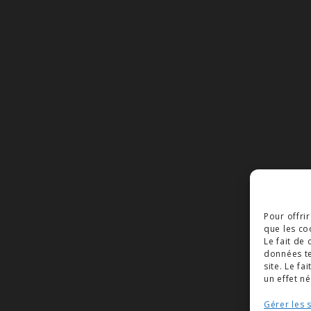
Pour offri
que les co
Le fait de
données te
site. Le f
un effet né
Gérer les 