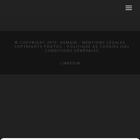
© COPYRIGHT 2019. DEMAIN -
MENTIONS LÉGALES
-
COPYRIGHTS PHOTOS
-
POLITIQUE DE COOKIES (UE)
-
CONDITIONS GÉNÉRALES
LINKEDIN