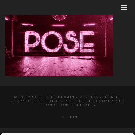
© COPYRIGHT 2019. DEMAIN -
MENTIONS LÉGALES
-
COPYRIGHTS PHOTOS
-
POLITIQUE DE COOKIES (UE)
-
CONDITIONS GÉNÉRALES
LINKEDIN