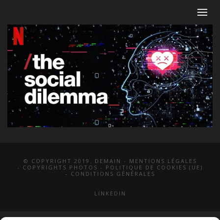
© COPYRIGHT 2019. DEMAIN -
MENTIONS LÉGALES
-
COPYRIGHTS PHOTOS
-
POLITIQUE DE COOKIES (UE)
-
CONDITIONS GÉNÉRALES
LINKEDIN