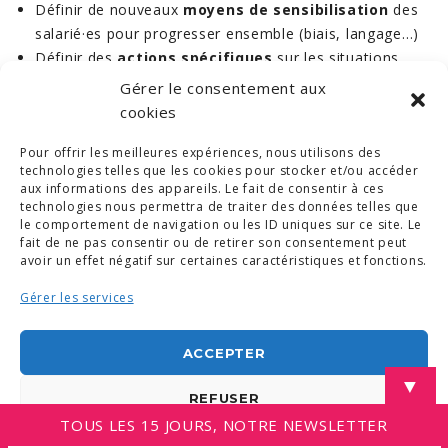
Définir de nouveaux
moyens de
sensibilisation
des
salarié·es pour progresser ensemble (biais, langage…)
Définir des
actions spécifiques
sur les situations
remontées par le questionnaire
Gérer le consentement aux
Revoir nos principes
et actions au regard des
cookies
résultats du questionnaire (en intégrant notamment les
Pour offrir les meilleures expériences, nous utilisons des
diversités déclarées).
technologies telles que les cookies pour stocker et/ou accéder
aux informations des appareils. Le fait de consentir à ces
technologies nous permettra de traiter des données telles que
le comportement de navigation ou les ID uniques sur ce site. Le
fait de ne pas consentir ou de retirer son consentement peut
avoir un effet négatif sur certaines caractéristiques et fonctions.
Gérer les services
© COPYRIGHT 2019. DEMAIN -
MENTIONS LÉGALES
-
COPYRIGHTS PHOTOS
-
POLITIQUE DE COOKIES (UE)
-
CONDITIONS GÉNÉRALES
ACCEPTER
LINKEDIN
▼
REFUSER
TOUS LES 15 JOURS, NOTRE NEWSLETTER
VOIR LES PRÉFÉRENCES