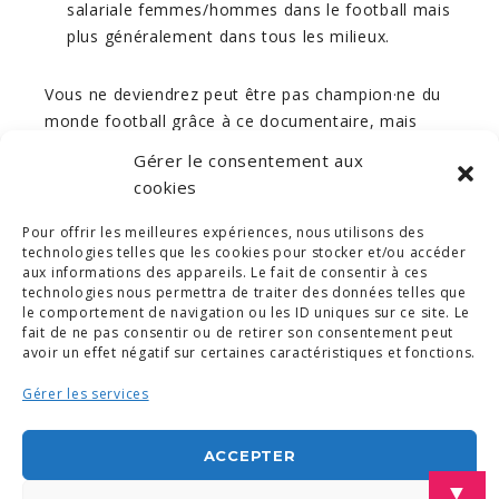
salariale femmes/hommes dans le football mais
plus généralement dans tous les milieux.
Vous ne deviendrez peut être pas champion·ne du
monde football grâce à ce documentaire, mais
vous pouvez découvrir le parcours inspirant de Jill
Gérer le consentement aux
Ellis
ici
.
cookies
Pour offrir les meilleures expériences, nous utilisons des
technologies telles que les cookies pour stocker et/ou accéder
ABONNEZ VOUS À NOTRE NEWSLETTER
aux informations des appareils. Le fait de consentir à ces
technologies nous permettra de traiter des données telles que
le comportement de navigation ou les ID uniques sur ce site. Le
fait de ne pas consentir ou de retirer son consentement peut
avoir un effet négatif sur certaines caractéristiques et fonctions.
Gérer les services
© COPYRIGHT 2019. DEMAIN -
MENTIONS LÉGALES
-
COPYRIGHTS PHOTOS
-
POLITIQUE DE COOKIES (UE)
-
CONDITIONS GÉNÉRALES
ACCEPTER
LINKEDIN
▼