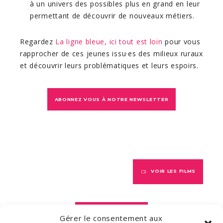
à un univers des possibles plus en grand en leur
permettant de découvrir de nouveaux métiers.
Regardez
L
a ligne bleue, ici tout est loin
pour vous
rapprocher de ces jeunes issu·es des milieux ruraux
et découvrir leurs problématiques et leurs espoirs.
ABONNEZ VOUS À NOTRE NEWSLETTER
VOIR LES FILMS
VOIR LES LIVRES
Gérer le consentement aux