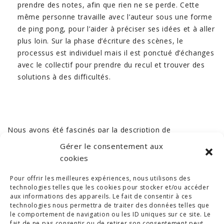
prendre des notes, afin que rien ne se perde. Cette
même personne travaille avec l’auteur sous une forme
de ping pong, pour l’aider à préciser ses idées et à aller
plus loin. Sur la phase d’écriture des scènes, le
processus est individuel mais il est ponctué d’échanges
avec le collectif pour prendre du recul et trouver des
solutions à des difficultés.
Nous avons été fascinés par la description de
ce
processus créatif à la fois très normé et
Gérer le consentement aux
totalement ouvert à l’imagination
.
cookies
Pour offrir les meilleures expériences, nous utilisons des
Si vous aussi vous voulez comprendre ce qui se cache
technologies telles que les cookies pour stocker et/ou accéder
derrière “La fièvre”, rendez-vous
ici
.
aux informations des appareils. Le fait de consentir à ces
technologies nous permettra de traiter des données telles que
le comportement de navigation ou les ID uniques sur ce site. Le
fait de ne pas consentir ou de retirer son consentement peut