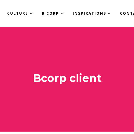
CULTURE
B CORP
INSPIRATIONS
CONT
Bcorp client