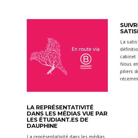
SUIVR
SATIS
La satis
définiti
cabinet
Nous en
piliers 
récemme
LA REPRÉSENTATIVITÉ
DANS LES MÉDIAS VUE PAR
LES ÉTUDIANT.ES DE
DAUPHINE
La représentativité dans les médias