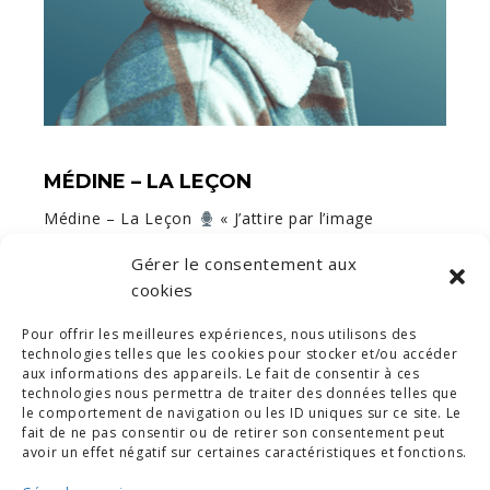
MÉDINE – LA LEÇON
Médine – La Leçon
« J’attire par l’image
provocatrice du rap mais derrière je mets de la
Gérer le consentement aux
nuance. » Qui est Médine ? Rappeur engagé aux
cookies
côtés d’artistes comme Kery James…
Pour offrir les meilleures expériences, nous utilisons des
technologies telles que les cookies pour stocker et/ou accéder
1
2
3
aux informations des appareils. Le fait de consentir à ces
technologies nous permettra de traiter des données telles que
le comportement de navigation ou les ID uniques sur ce site. Le
fait de ne pas consentir ou de retirer son consentement peut
avoir un effet négatif sur certaines caractéristiques et fonctions.