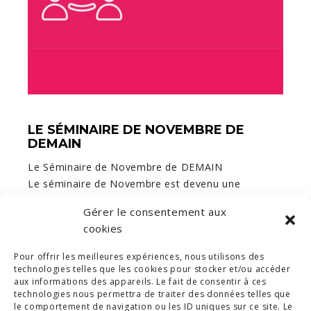
LE SÉMINAIRE DE NOVEMBRE DE
DEMAIN
Le Séminaire de Novembre de DEMAIN
Le séminaire de Novembre est devenu une
tradition chez DEMAIN. Pour la 8ème édition, nous
Gérer le consentement aux
avons posé nos valises au Manoir des Brumes, lieu
cookies
hors…
Pour offrir les meilleures expériences, nous utilisons des
technologies telles que les cookies pour stocker et/ou accéder
1
2
3
4
5
…
16
aux informations des appareils. Le fait de consentir à ces
technologies nous permettra de traiter des données telles que
le comportement de navigation ou les ID uniques sur ce site. Le